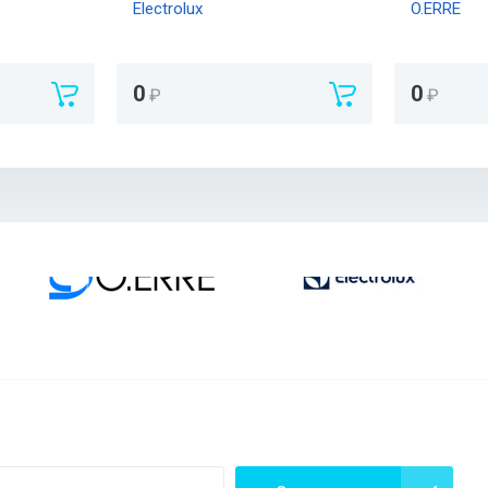
Electrolux
O.ERRE
0
0
₽
₽