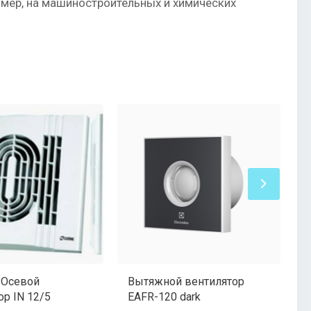
ример, на машиностроительных и химических
 Осевой
Вытяжной вентилятор
В
ор IN 12/5
EAFR-120 dark
E