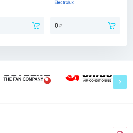
Electrolux
E
0
₽