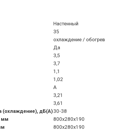
Настенный
35
охлаждение / обогрев
Да
3,5
3,7
1,1
1,02
A
3,21
3,61
 (охлаждение), дБ(A)
30-38
, мм
800x280x190
мм
800x280x190