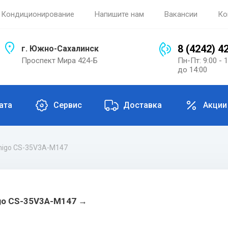
Кондиционирование
Напишите нам
Вакансии
Ко
8 (4242) 4
г. Южно-Сахалинск
Проспект Мира 424-Б
Пн-Пт: 9:00 - 
до 14:00
ата
Сервис
Доставка
Акции
higo CS-35V3A-M147
go CS-35V3A-M147
→