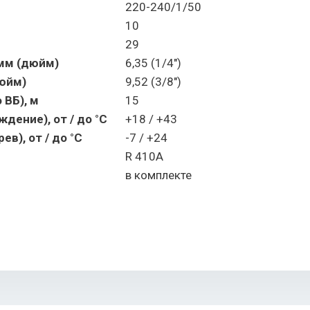
220-240/1/50
10
29
 мм (дюйм)
6,35 (1/4")
дюйм)
9,52 (3/8")
 ВБ), м
15
дение), от / до °С
+18 / +43
в), от / до °С
-7 / +24
R 410A
в комплекте